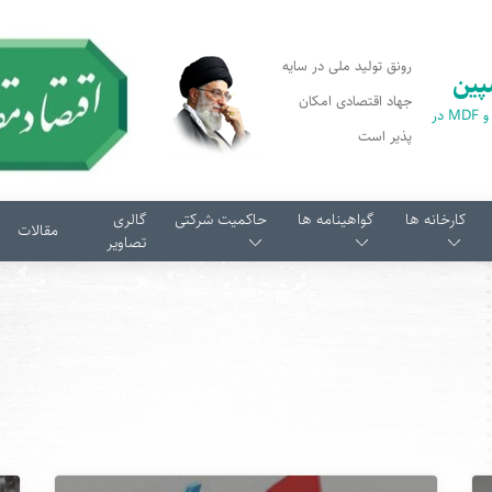
رونق تولید ملی در سایه
پین
جهاد اقتصادی امکان
اولین تولید کننده پارکت و MDF در
پذیر است
کارخانه ها
گواهینامه ها
حاکمیت شرکتی
گالری
مقالات
تصاویر