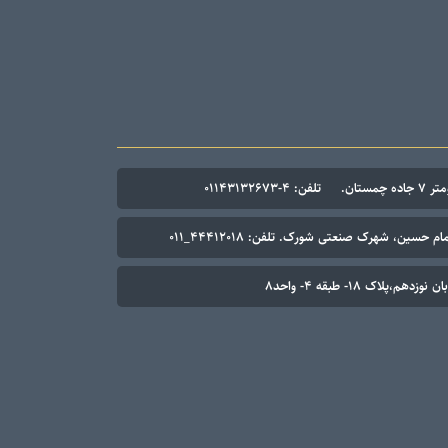
۰۱۱۴۳۱۳۲۶۷
م حسین، شهرک صنعتی شورک. تلفن: ۴۴۴۱۲۰۱۸_۰۱۱
م،پلاک ۱۸- طبقه ۴- واحد۸