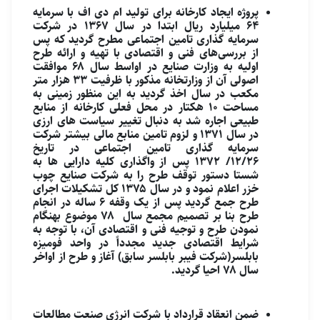
پروژه ایجاد کارخانه برای تولید ام دی اف با سرمایه
۶۴ میلیارد ریال ابتدا در سال ۱۳۶۷ در شرکت
سرمایه گذاری تامین اجتماعی مطرح گردید که پس
از بررسی‌های فنی و اقتصادی با تهیه و ارائه طرح
اولیه به وزارت صنایع در اواسط سال ۶۸ موافقت
اصولی آن از وزارتخانه مذکور با ظرفیت ۳۳ هزار متر
مکعب در سال اخذ گردید به این منظور زمینی به
مساحت ۱۰ هکتار در محل فعلی کارخانه از منابع
طبیعی اجاره شد به دنبال تغییر سیاست های ارزی
در سال ۱۳۷۱ و لزوم تامین منابع مالی بیشتر شرکت
سرمایه گذاری تامین اجتماعی در تاریخ
۱۲/۲۶/ ۱۳۷۲ پس از واگذاری کلیه دارایی ها به
شستا دستور توقف طرح را به شرکت صنایع چوب
خزر اعلام نمود و در سال ۱۳۷۵ کل تشکیلات اجرای
طرح جمع گردید پس از یک وقفه ۶ ساله در انجام
طرح بنا بر تصمیم مجمع سال ۷۸ موضوع بهنگام
نمودن طرح و توجیه فنی و اقتصادی آن، با توجه به
شرایط اقتصادی جدید مجدداً در واحد فومیزه
بابلسر(شرکت فیبر بابلسر سابق) آغاز و طرح از اواخر
سال ۷۸ احیا گردید.
ضمن انعقاد قرارداد با شرکت انرژی صنعت مطالعات