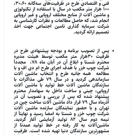
فنی و اقتصادی طرح در ظرفیت‌های سه‌گانه ۳۰،۶۰،
۱۰۰ هزار متر مکعب در سال با استفاده از تکنولوژی
و ماشین آلات از منابع مختلف اروپایی و غیر اروپایی
انجام شد، که حاصل مطالعات و نظرات کارشناسی به
شرکت سرمایه گذاری تامین اجتماعی جهت اخذ
تصمیم ارائه گردید.
پس از تصویب برنامه و بودجه پیشنهادی طرح در
ظرفیت ۳۰هزار متر مکعب توسط هیئت مدیره
محترم شستا و ابلاغ آن در آبان ماه ۷۸، مجدداً
شرکت چوب خزر با هدف اجرای طرح ام دی اف و با
مطالعه همه جانبه طرح و انتخاب ماشین آلات
سازماندهی گردید و در سال ۷۹ طی مذاکرات با
سازندگان ماشین آلات خط تولید با ماشین آلات
اروپایی، چینی و ساخت داخل به سهامدار محترم
پیشنهاد شده که پس از بررسی و تصویب آن در
آذرماه سال ۷۹ قرار داد ماشین آلات ساخت چین در
تهران و با حضور نمایندگان سازنده ماشین آلات
شرکت چوب خزر و شستا به امضا رسید و نهایتاً از
نیمه دوم سال ۸۲ تولید آزمایشی آغاز گردید.
ماشین‌آلات به کار رفته در خط تولید عمدتا از
مشهورترین سازندگان دنیا تهیه شده است. ظرفیت