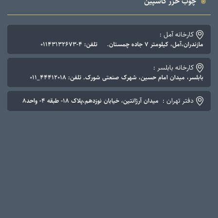
چوب خزر کاسپین
کارخانه آمل :
مازندران،آمل، کیلومتر 7 جاده چمستان. تلفن: 4-01143132673
کارخانه بابلسر :
بابلسر، میدان امام حسین، شهرک صنعتی شورک. تلفن: 44412018_011
دفتر تهران :
میدان آرژانتین، خیابان نوزدهم،پلاک 18- طبقه 4- واحد8