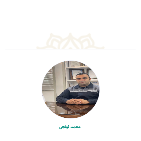
محمد لونجی