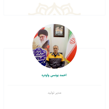
احمد یونسی واودره
مدیر تولید