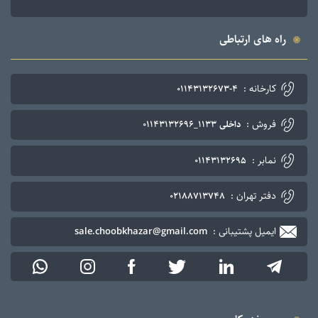
راه های ارتباطی
کارخانه :
01143132673-4
فروش :
داخلی 1133_01143132696
نمابر :
01143132695
دفتر تهران :
02188713748
ایمیل پشتیبانی :
sale.choobkhazar@gmail.com