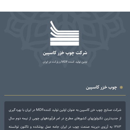
چوب خزر کاسپین
شرکت صنایع چوب خزر کاسپین به عنوان اولین تولید کنندهMDF در ایران با بهره گیری
از جدیدترین تکنولوژی­های کشورهای مطرح در امر فرآورده­های چوبی از نیمه دوم سال
۱۳۸۳ به آرزوی دیرینه صنعت چوب در ایران جامه عمل پوشانده و تاکنون توانسته