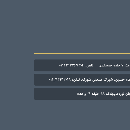
۰۱۱۴۳۱۳۲۶۷
م حسین، شهرک صنعتی شورک. تلفن: ۴۴۴۱۲۰۱۸_۰۱۱
م،پلاک ۱۸- طبقه ۴- واحد۸