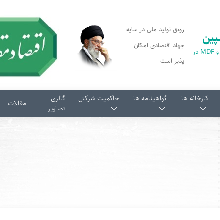
رونق تولید ملی در سایه
پین
جهاد اقتصادی امکان
اولین تولید کننده پارکت و MDF در
پذیر است
کارخانه ها
گواهینامه ها
حاکمیت شرکتی
گالری
مقالات
تصاویر