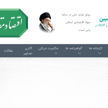
رونق تولید ملی در سایه
پین
جهاد اقتصادی امکان
اولین تولید کننده پارکت و MDF در
پذیر است
کارخانه ها
گواهینامه ها
حاکمیت شرکتی
گالری
مقالات
تصاویر