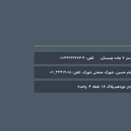
۰۱۱۴۳۱۳۲۶۷
م حسین، شهرک صنعتی شورک. تلفن: ۴۴۴۱۲۰۱۸_۰۱۱
م،پلاک ۱۸- طبقه ۴- واحد۸