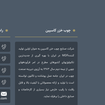
چوب خزر کاسپین
راه
شرکت صنایع چوب خزر کاسپین به عنوان اولین تولید
کنندهMDF در ایران با بهره گیری از جدیدترین
تکنولوژی­های کشورهای مطرح در امر فرآورده­های
چوبی از نیمه دوم سال ۱۳۸۳ به آرزوی دیرینه صنعت
چوب در ایران جامه عمل پوشانده و تاکنون توانسته
است با تولید و ارائه محصولاتی با کیفیت بالا و قابل
رقابت با رقیب خارجی نیاز بسیاری از کارخانجات و
صنایع داخلی را برطرف نماید.
.com