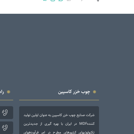
چوب خزر کاسپین
راه
شرکت صنایع چوب خزر کاسپین به عنوان اولین تولید
کنندهMDF در ایران با بهره گیری از جدیدترین
تکنولوژی­های کشورهای مطرح در امر فرآورده­های