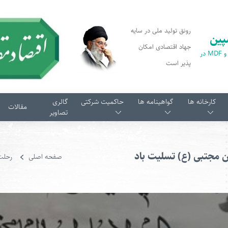
رونق تولید ملی در سایه
پین
جهاد اقتصادی امکان
اولین تولید کننده پارکت و MDF در
پذیر است
کارخانه ها
گواهینامه ها
حاکمیت شرکتی
گالری
مقالات
تصاویر
 مجتبی (ع) تسلیت باد
صفحه اصلی
رحلت