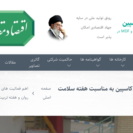
رونق تولید ملی در سایه
پین
جهاد اقتصادی امکان
اولین تولید کننده پارکت و MDF در
پذیر است
کارخانه ها
گواهینامه ها
حاکمیت شرکتی
گالری
مقالات
تصاویر
کاسپین به مناسبت هفته سلامت
صفحه
اهم فعالیت های 
اصلی
روان و هفته تربیت