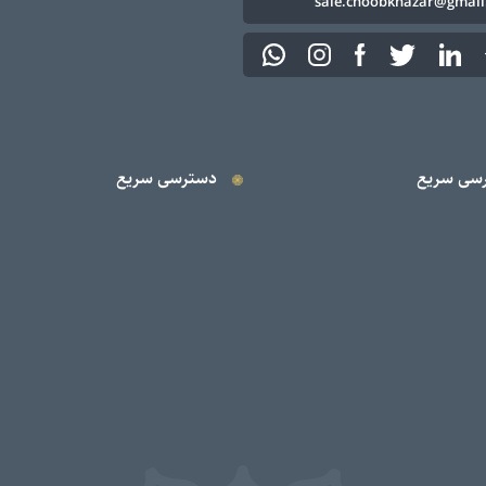
sale.choobkhazar@gmail
سی سریع
دسترسی سریع