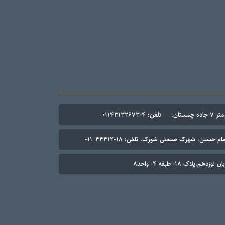
۰۱۱۴۳۱۳۲۶۷
م حسین، شهرک صنعتی شورک. تلفن: ۴۴۴۱۲۰۱۸_۰۱۱
م،پلاک ۱۸- طبقه ۴- واحد۸