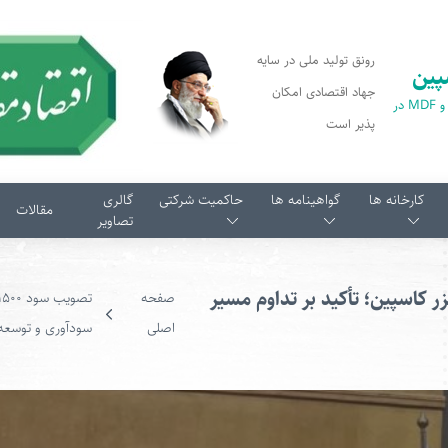
رونق تولید ملی در سایه
پین
جهاد اقتصادی امکان
اولین تولید کننده پارکت و MDF در
پذیر است
کارخانه ها
گواهینامه ها
حاکمیت شرکتی
گالری
مقالات
تصاویر
ع چوب خزر کاسپین؛ تأکید بر تداوم مسیر
صفحه
اصلی
سودآوری و توسعه