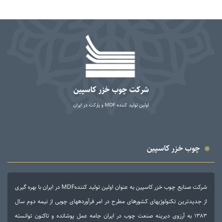
چوب خزر کاسپین
شرکت صنایع چوب خزر کاسپین به عنوان اولین تولید کنندهMDF در ایران با بهره گیری
از جدیدترین تکنولوژی­های کشورهای مطرح در امر فرآورده­های چوبی از نیمه دوم سال
۱۳۸۳ به آرزوی دیرینه صنعت چوب در ایران جامه عمل پوشانده و تاکنون توانسته